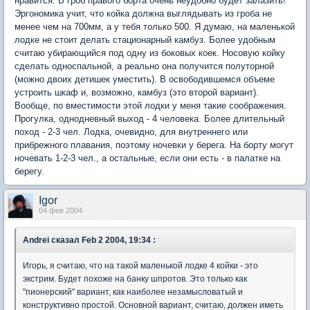
нравится. В гроб правого борта очень неудобно будет залазить!
Эргономика учит, что койка должна выглядывать из гроба не
менее чем на 700мм, а у тебя только 500. Я думаю, на маленькой
лодке не стоит делать стационарный камбуз. Более удобным
считаю убирающийся под одну из боковых коек. Носовую койку
сделать односпальной, а реально она получится полуторной
(можно двоих детишек уместить). В освободившемся объеме
устроить шкаф и, возможно, камбуз (это второй вариант).
Вообще, по вместимости этой лодки у меня такие соображения.
Прогулка, однодневный выход - 4 человека. Более длительный
поход - 2-3 чел. Лодка, очевидно, для внутреннего или
прибрежного плавания, поэтому ночевки у берега. На борту могут
ночевать 1-2-3 чел., а остальные, если они есть - в палатке на
берегу.
Igor
04 фев 2004
Andrei
сказал Feb 2 2004, 19:34 :
Игорь, я считаю, что на такой маленькой лодке 4 койки - это
экстрим. Будет похоже на банку шпротов. Это только как
"пионерский" вариант, как наиболее незамысловатый и
конструктивно простой. Основной вариант, считаю, должен иметь