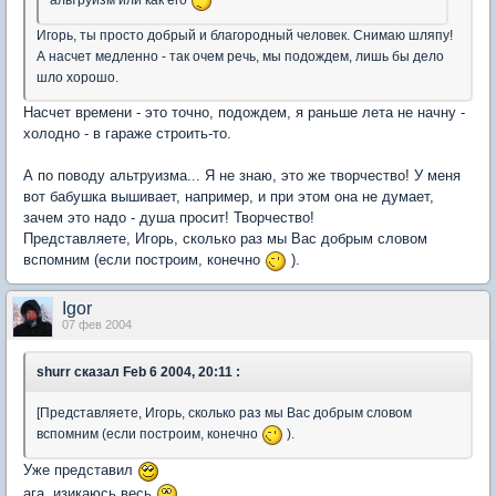
альтруизм или как его
Игорь, ты просто добрый и благородный человек. Снимаю шляпу!
А насчет медленно - так очем речь, мы подождем, лишь бы дело
шло хорошо.
Насчет времени - это точно, подождем, я раньше лета не начну -
холодно - в гараже строить-то.
А по поводу альтруизма... Я не знаю, это же творчество! У меня
вот бабушка вышивает, например, и при этом она не думает,
зачем это надо - душа просит! Творчество!
Представляете, Игорь, сколько раз мы Вас добрым словом
вспомним (если построим, конечно
).
Igor
07 фев 2004
shurr
сказал Feb 6 2004, 20:11 :
[Представляете, Игорь, сколько раз мы Вас добрым словом
вспомним (если построим, конечно
).
Уже представил
ага, изикаюсь весь