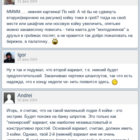
01 фев 2004
ММММ..... нижняя картинка! По ней: А чё бы не сдвинуть
вторую(верхнюю на рисунке) койку тоже в гроб? тогда на своб.
месте или шкафчик или носовую койку увеличить, опятьже
можно занавесочку повесить - типа каюта для "молодоженов" а
друзья в гробиках поспят, а не нравится так добро пожаловать на
бережок, в палаточку...
Igor
01 фев 2004
Ну я так и подумал, что второй вариант, т.е. нижний будет
предпочтительней. Заканчиваю чертежи шпангоутов, так что есть
надежда, что к концу недели че- нить появится здесь.
Andrei
02 фев 2004
Игорь, я считаю, что на такой маленькой лодке 4 койки - это
экстрим. Будет похоже на банку шпротов. Это только как
"пионерский" вариант, как наиболее незамысловатый и
конструктивно простой. Основной вариант, считаю, должен иметь
3 койки. Однако, твой 2-й (нижний) вариант мне не очень