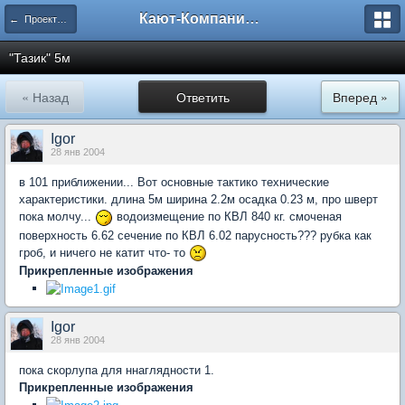
Кают-Компания "Катера и Яхты"
← Проекты и чертежи
"Тазик" 5м
« Назад
Ответить
Вперед »
Igor
28 янв 2004
в 101 приближении... Вот основные тактико технические
характеристики. длина 5м ширина 2.2м осадка 0.23 м, про шверт
пока молчу...
водоизмещение по КВЛ 840 кг. смоченая
поверхность 6.62 сечение по КВЛ 6.02 парусность??? рубка как
гроб, и ничего не катит что- то
Прикрепленные изображения
Igor
28 янв 2004
пока скорлупа для ннаглядности 1.
Прикрепленные изображения