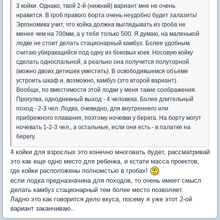
3 койки. Однако, твой 2-й (нижний) вариант мне не очень
нравится. В гроб правого борта очень неудобно будет залазить!
Эргономика учит, что койка должна выглядывать из гроба не
менее чем на 700мм, а у тебя только 500. Я думаю, на маленькой
лодке не стоит делать стационарный камбуз. Более удобным
считаю убирающийся под одну из боковых коек. Носовую койку
сделать односпальной, а реально она получится полуторной
(можно двоих детишек уместить). В освободившемся объеме
устроить шкаф и, возможно, камбуз (это второй вариант).
Вообще, по вместимости этой лодки у меня такие соображения.
Прогулка, однодневный выход - 4 человека. Более длительный
поход - 2-3 чел. Лодка, очевидно, для внутреннего или
прибрежного плавания, поэтому ночевки у берега. На борту могут
ночевать 1-2-3 чел., а остальные, если они есть - в палатке на
берегу.
4 койки для взрослых это конечно многовать будет, рассматривай
это как еще одно место для ребенка, и кстати масса проектов,
где койки расположены полномстью в гробах!
если лодка предназначина для походов, то очень имеет смысл
делать камбуз стационарный тем более место позволяет.
Ладно это как говорится дело вкуса, посему я уже этот 2-ой
вариант заканчиваю..