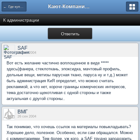
Кают-Компания "Катера и Яхты"
← Где купить и сколько стоит?
К администрации
Ответить
SAF
26 сен 2004
Вот есть желание частично воплощенное в виде *****
здесь(фанера, стеклоткань, эпоксидка, мачтовый профиль,
дельные вещи, метизы парусная ткано, паруса ну и т.д.) может
быть администрация КиЯ определит, что можно считать
рекламмой, а что нет, короче границы комерческих интересов,
тема достаточно щекотливая с одной стороны и также
актуальная с другой стороны..
BМГ
26 сен 2004
Так понимаю, что хочешь ссылок на материалы повыкладывать?
Хорошее дело, полезное. Особенно, если сам обращался. Можно
с комментариями. Тем более, уж кого, а SAF трудно заподозрить