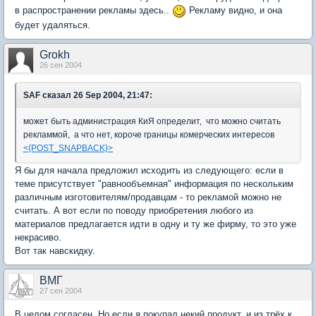
в распространении рекламы здесь..
Рекламу видно, и она
будет удаляться.
Grokh
26 сен 2004
SAF
сказал 26 Sep 2004, 21:47:
может быть администрация КиЯ определит, что можно считать
рекламмой, а что нет, короче границы комерческих интересов
<{POST_SNAPBACK}>
Я бы для начала предложил исходить из следующего: если в
теме присутствует "равнообъемная" информация по нескольким
различным изготовителям/продавцам - то рекламой можно не
считать. А вот если по поводу приобретения любого из
материалов предлагается идти в одну и ту же фирму, то это уже
некрасиво.
Вот так навскидку.
BМГ
27 сен 2004
В целом согласен. Но если я покупал некий продукт, и из трёх к