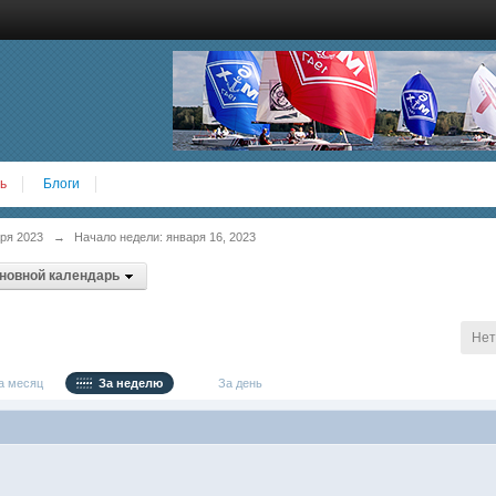
ь
Блоги
ря 2023
→
Начало недели: января 16, 2023
новной календарь
Нет
 месяц
За неделю
За день