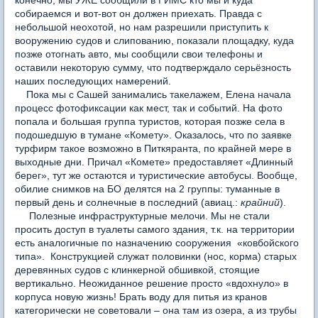
конечно, мы УЖЕ сообщили в ГИМС кто мы и куда
собираемся и вот-вот он должен приехать. Правда с
небольшой неохотой, но нам разрешили приступить к
вооружению судов и слипованию, показали площадку, куда
позже отогнать авто, мы сообщили свои телефоны и
оставили некоторую сумму, что подтверждало серьёзность
наших последующих намерений.
Пока мы с Сашей занимались такелажем, Елена начала
процесс фотофиксации как мест, так и событий. На фото
попала и большая группа туристов, которая позже села в
подошедшую в тумане «Комету». Оказалось, что по заявке
турфирм такое возможно в Питкяранта, по крайней мере в
выходные дни. Причал «Комете» предоставляет «Длинный
берег», тут же остаются и туристические автобусы. Вообще,
обилие снимков на БО делятся на 2 группы: туманные в
первый день и солнечные в последний (авиац.:
крайний
).
Полезные инфраструктурные мелочи. Мы не стали
просить доступ в туалеты самого здания, т.к. на территории
есть аналогичные по назначению сооружения «ковбойского
типа». Конструкцией служат половинки (нос, корма) старых
деревянных судов с клинкерной обшивкой, стоящие
вертикально. Неожиданное решение просто «вдохнуло» в
корпуса новую жизнь! Брать воду для питья из кранов
категорически не советовали – она там из озера, а из трубы