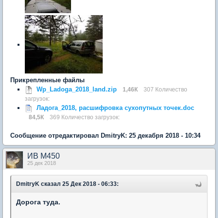
Прикрепленные файлы
Wp_Ladoga_2018_land.zip
1,46К
307 Количество
загрузок:
Ладога_2018, расшифровка сухопутных точек.doc
84,5К
369 Количество загрузок:
Сообщение отредактировал DmitryK: 25 декабря 2018 - 10:34
ИВ М450
25 дек 2018
DmitryK
сказал 25 Дек 2018 - 06:33:
Дорога туда.