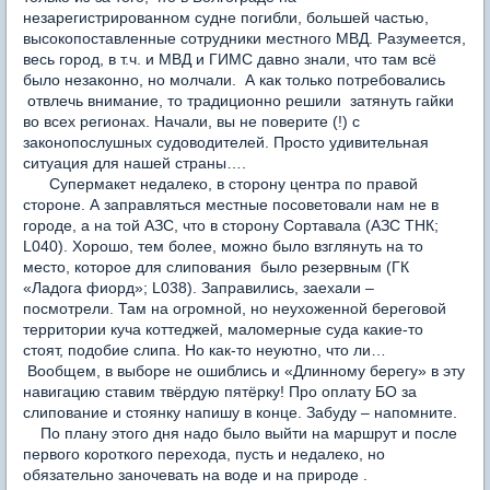
незарегистрированном судне погибли, большей частью,
высокопоставленные сотрудники местного МВД. Разумеется,
весь город, в т.ч. и МВД и ГИМС давно знали, что там всё
было незаконно, но молчали. А как только потребовались
отвлечь внимание, то традиционно решили затянуть гайки
во всех регионах. Начали, вы не поверите (!) с
законопослушных судоводителей. Просто удивительная
ситуация для нашей страны….
Супермакет недалеко, в сторону центра по правой
стороне. А заправляться местные посоветовали нам не в
городе, а на той АЗС, что в сторону Сортавала (АЗС ТНК;
L040). Хорошо, тем более, можно было взглянуть на то
место, которое для слипования было резервным (ГК
«Ладога фиорд»; L038). Заправились, заехали –
посмотрели. Там на огромной, но неухоженной береговой
территории куча коттеджей, маломерные суда какие-то
стоят, подобие слипа. Но как-то неуютно, что ли…
Вообщем, в выборе не ошиблись и «Длинному берегу» в эту
навигацию ставим твёрдую пятёрку! Про оплату БО за
слипование и стоянку напишу в конце. Забуду – напомните.
По плану этого дня надо было выйти на маршрут и после
первого короткого перехода, пусть и недалеко, но
обязательно заночевать на воде и на природе .