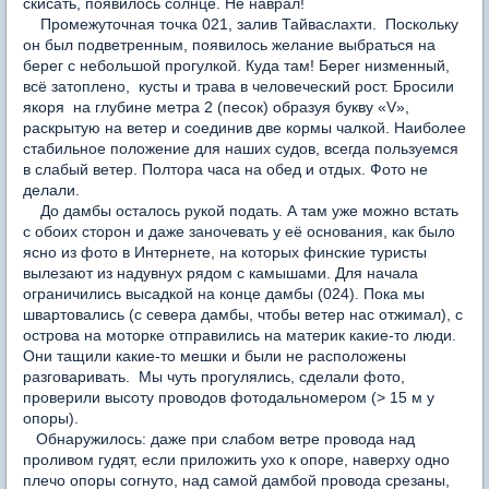
скисать, появилось солнце. Не наврал!
Промежуточная точка 021, залив Тайваслахти. Поскольку
он был подветренным, появилось желание выбраться на
берег с небольшой прогулкой. Куда там! Берег низменный,
всё затоплено, кусты и трава в человеческий рост. Бросили
якоря на глубине метра 2 (песок) образуя букву «
V
»,
раскрытую на ветер и соединив две кормы чалкой. Наиболее
стабильное положение для наших судов, всегда пользуемся
в слабый ветер. Полтора часа на обед и отдых. Фото не
делали.
До дамбы осталось рукой подать. А там уже можно встать
с обоих сторон и даже заночевать у её основания, как было
ясно из фото в Интернете, на которых финские туристы
вылезают из надувнух рядом с камышами. Для начала
ограничились высадкой на конце дамбы (024). Пока мы
швартовались (с севера дамбы, чтобы ветер нас отжимал), с
острова на моторке отправились на материк какие-то люди.
Они тащили какие-то мешки и были не расположены
разговаривать. Мы чуть прогулялись, сделали фото,
проверили высоту проводов фотодальномером (> 15 м у
опоры).
Обнаружилось: даже при слабом ветре провода над
проливом гудят, если приложить ухо к опоре, наверху одно
плечо опоры согнуто, над самой дамбой провода срезаны,