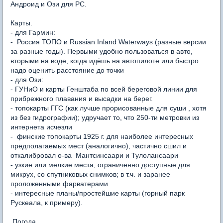
Андроид и Ози для
PC
.
Карты.
- для Гармин:
- Россия ТОПО и Russian Inland Waterways (разные версии
за разные годы). Первыми удобно пользоваться в авто,
вторыми на воде, когда идёшь на автопилоте или быстро
надо оценить расстояние до точки
- для Ози:
- ГУНиО и карты Генштаба по всей береговой линии для
прибрежного плавания и высадки на берег.
- топокарты ГГС (как лучше прорисованные для суши , хотя
из без гидрографии); удручает то, что 250-ти метровки из
интернета исчезли
- финские топокарты 1925 г. для наиболее интересных
предполагаемых мест (аналогично), частично сшил и
откалибровал о-ва Мантсинсаари и Тулолансаари
- узкие или мелкие места, ограниченно доступные для
микрух, со спутниковых снимков; в т.ч. и заранее
проложенными фарватерами
- интересные планы/простейшие карты (горный парк
Рускеала, к примеру).
Погода.