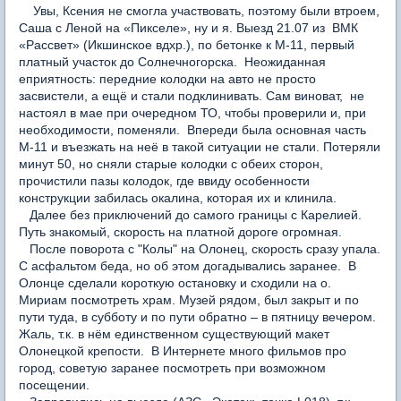
Увы, Ксения не смогла участвовать, поэтому были втроем,
Саша с Леной на «Пикселе», ну и я. Выезд 21.07 из ВМК
«Рассвет» (Икшинское вдхр.), по бетонке к М-11, первый
платный участок до Солнечногорска. Неожиданная
еприятность: передние колодки на авто не просто
засвистели, а ещё и стали подклинивать. Сам виноват, не
настоял в мае при очередном ТО, чтобы проверили и, при
необходимости, поменяли. Впереди была основная часть
М-11 и въезжать на неё в такой ситуации не стали. Потеряли
минут 50, но сняли старые колодки с обеих сторон,
прочистили пазы колодок, где ввиду особенности
конструкции забилась окалина, которая их и клинила.
Далее без приключений до самого границы с Карелией.
Путь знакомый, скорость на платной дороге огромная.
После поворота с "Колы" на Олонец, скорость сразу упала.
С асфальтом беда, но об этом догадывались заранее. В
Олонце сделали короткую остановку и сходили на о.
Мириам посмотреть храм. Музей рядом, был закрыт и по
пути туда, в субботу и по пути обратно – в пятницу вечером.
Жаль, т.к. в нём единственном существующий макет
Олонецкой крепости. В Интернете много фильмов про
город, советую заранее посмотреть при возможном
посещении.