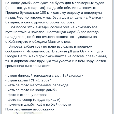
на конце дамбы есть уютная бухта для маломерных судов
(вероятно, для парома), на дамбе обилие насекомых.
Прошли букавально 100 м к самому острову и повернули
назад. Честно говоря, у нас была другая цель на Мантси -
батарея, а она с другой стороны острова.
Вот после этой высадки солнце уже не исчезало всё
путешествие и началась настоящая жара! А раз погода
наладилась, не было смысла оставаться – двигаем на
о.Хейнялуото и обходим Мантси с юга.
Виноват, забыл трек по воде выложить в прошлом
сообщении. Исправляюсь. В архиве
plt
для Ози и
kml
для
Google
Earth
. Файл
gpx
оказывается не совсем правильный,
т.к. я дорисовывал вручную три участка и в нём нарушается
временная синхронизация.
- скрин финской топокарты с зал. Тайваслахти
- скрин карты ГУНиО 25074
- четыре фото на утреннем переходе
- четыре фото на конце дамбы
- фото в сторону острова
- фото на север (откуда пришли)
- покинули дамбу, идём на Хейнялуото
Прикрепленные изображения