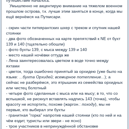
путешествие началось.
Умышленно не акцентирую внимание на тяжелом военном
прошлом острова, т.к. лучше этим заняться в конце, когда мы
ещё вернёмся на Путкисари.
- скрин части питкярантских шхер с треком и спутник нашей
стоянки
- два фото обозначенных на карте препятствий к NE от бухт
139 и 140 (тщательно обошли)
- фото бухты 139, с мыса между 139 и 140
- место нашей ночёвки оттуда же
- Лена заинтересовалась цветком в воде точно между
яхтами
- цветок, тогда ошибочно принятый за орхидею (уже было на
языке:
...бухта Орхидей; всемирное потепление...
); а
сейчас не разберёмся, это ятрышник из семейства орхидных
или чистец болотный
- четыре фото сделанные с мыса или на мысу; в то, что со
вспышкой, не рискнул вставлять надпись 143 (точка), чтобы
красоту не испортить; похоже (жаргон.:
походу
), мы не
первые, кто выбирал эти бухты
- гранитная "горка" напротив нашей стоянки (кто по ней и на
чём ездит, туристы или звери - не ясно)
- трое участников в непринуждённой обстановке