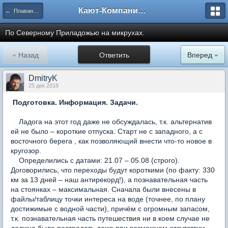
Кают-Компания "Катера и Яхты"
← Плавания и путешествия
По Северному Приладожью на микрухах.
« Назад
Ответить
Вперед »
DmitryK
25 дек 2018
Подготовка. Информация. Задачи.
Ладога на этот год даже не обсуждалась, т.к. альтернатив
ей не было – короткие отпуска. Старт не с западного, а с
восточного берега , как позволяющий внести что-то новое в
кругозор.
Определились с датами: 21.07 – 05.08 (строго).
Договорились, что переходы будут короткими (по факту: 330
км за 13 дней – наш антирекорд!), а познавательная часть
на стоянках – максимальная. Сначала были внесены в
файлы/таблицу точки интереса на воде (точнее, по плану
достижимые с водной части), причём с огромным запасом,
т.к. познавательная часть путешествия ни в коем случае не