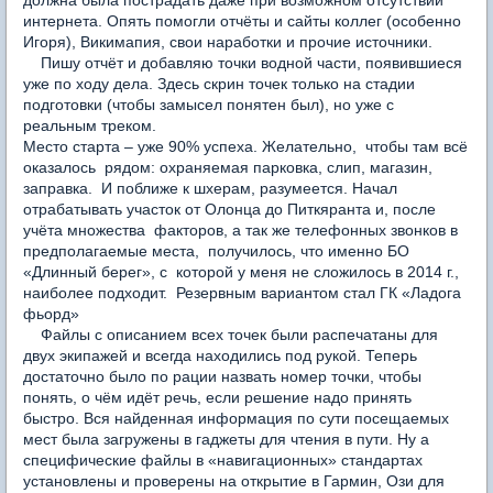
должна была пострадать даже при возможном отсутствии
интернета. Опять помогли отчёты и сайты коллег (особенно
Игоря), Викимапия, свои наработки и прочие источники.
Пишу отчёт и добавляю точки водной части, появившиеся
уже по ходу дела. Здесь скрин точек только на стадии
подготовки (чтобы замысел понятен был), но уже с
реальным треком.
Место старта – уже 90% успеха. Желательно, чтобы там всё
оказалось рядом: охраняемая парковка, слип, магазин,
заправка. И поближе к шхерам, разумеется. Начал
отрабатывать участок от Олонца до Питкяранта и, после
учёта множества факторов, а так же телефонных звонков в
предполагаемые места, получилось, что именно БО
«Длинный берег», с которой у меня не сложилось в 2014 г.,
наиболее подходит. Резервным вариантом стал ГК «Ладога
фьорд»
Файлы с описанием всех точек были распечатаны для
двух экипажей и всегда находились под рукой. Теперь
достаточно было по рации назвать номер точки, чтобы
понять, о чём идёт речь, если решение надо принять
быстро. Вся найденная информация по сути посещаемых
мест была загружены в гаджеты для чтения в пути. Ну а
специфические файлы в «навигационных» стандартах
установлены и проверены на открытие в Гармин, Ози для