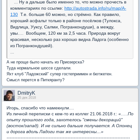
... Ну а дальше было именно то, что можно прочесть в
комментариях по ссылке:
http://autostrada.info/ru/map/A-
130
Т.е. больше 60 можно, но стрёмно. Как правило,
хороший асфальт только в районе посёлков (Тулокса,
Видлица, Ууксу, Салми, Погранкондуши), а между,
увы…. Вообщем, 120 км за 2,5 часа. Природа вокруг
красивая, несколько раз хорошо видна Ладога (особенно
из Погранкондушей).
...
А не проще было начать из Приозерска?
Туда нормальное шоссе сделали.
Яхт клуб "Ладожский" супер гостеприимен и бютжетен.
Смысл перется в Питкяранту?
DmitryK
25 дек 2018
Игорь, спасибо что намекнули....
Из личной переписки с кем-то из коллег 21.06.2018 г.: «…..
По
опыту прошлого года, захотелось "смены декораций"
(восток/запад). И не сильно дальше получается. А Олонец
и дорога вдоль Ладоги так же интересны…»
-------------------------------------------------------------------------------