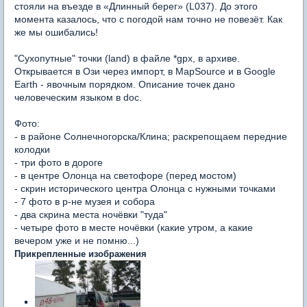
стояли на въезде в «Длинный берег» (L037). До этого
момента казалось, что с погодой нам точно не повезёт. Как
же мы ошибались!
"Сухопутные" точки (land) в файле *gpx, в архиве.
Открывается в Ози через импорт, в MapSource и в Google
Earth - явочным порядком. Описание точек дано
человеческим языком в doc.
Фото:
- в районе Солнечногорска/Клина; раскрепощаем передние
колодки
- три фото в дороге
- в центре Олонца на светофоре (перед мостом)
- скрин исторического центра Олонца с нужными точками
- 7 фото в р-не музея и собора
- два скрина места ночёвки "туда"
- четыре фото в месте ночёвки (какие утром, а какие
вечером уже и не помню...)
Прикрепленные изображения