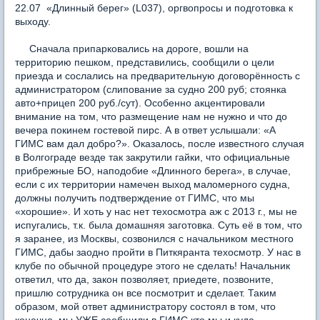
22.07 «Длинный берег» (L037), оргвопросы и подготовка к
выходу.
Сначала припарковались на дороге, вошли на
территорию пешком, представились, сообщили о цели
приезда и сослались на предварительную договорённость с
администратором (слипование за судно 200 руб; стоянка
авто+прицеп 200 руб./сут). Особенно акцентировали
внимание на том, что размещение нам не нужно и что до
вечера покинем гостевой пирс. А в ответ услышали: «А
ГИМС вам дал добро?». Оказалось, после известного случая
в Волгограде везде так закрутили гайки, что официальные
прибрежные БО, наподобие «Длинного берега», в случае,
если с их территории намечен выход маломерного судна,
должны получить подтверждение от ГИМС, что мы
«хорошие». И хоть у нас нет техосмотра аж с 2013 г., мы не
испугались, т.к. была домашняя заготовка. Суть её в том, что
я заранее, из Москвы, созвонился с начальником местного
ГИМС, дабы заодно пройти в Питкяранта техосмотр. У нас в
клубе по обычной процедуре этого не сделать! Начальник
ответил, что да, закон позволяет, приедете, позвоните,
пришлю сотрудника он все посмотрит и сделает. Таким
образом, мой ответ администратору состоял в том, что