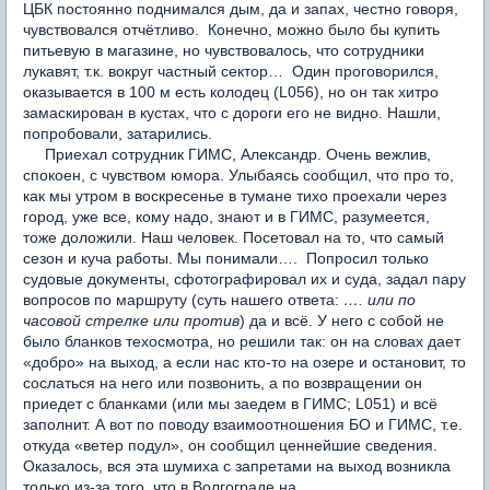
ЦБК постоянно поднимался дым, да и запах, честно говоря,
чувствовался отчётливо. Конечно, можно было бы купить
питьевую в магазине, но чувствовалось, что сотрудники
лукавят, т.к. вокруг частный сектор… Один проговорился,
оказывается в 100 м есть колодец (L056), но он так хитро
замаскирован в кустах, что с дороги его не видно. Нашли,
попробовали, затарились.
Приехал сотрудник ГИМС, Александр. Очень вежлив,
спокоен, с чувством юмора. Улыбаясь сообщил, что про то,
как мы утром в воскресенье в тумане тихо проехали через
город, уже все, кому надо, знают и в ГИМС, разумеется,
тоже доложили. Наш человек. Посетовал на то, что самый
сезон и куча работы. Мы понимали…. Попросил только
судовые документы, сфотографировал их и суда, задал пару
вопросов по маршруту (суть нашего ответа:
…. или по
часовой стрелке или против
) да и всё. У него с собой не
было бланков техосмотра, но решили так: он на словах дает
«добро» на выход, а если нас кто-то на озере и остановит, то
сослаться на него или позвонить, а по возвращении он
приедет с бланками (или мы заедем в ГИМС; L051) и всё
заполнит. А вот по поводу взаимоотношения БО и ГИМС, т.е.
откуда «ветер подул», он сообщил ценнейшие сведения.
Оказалось, вся эта шумиха с запретами на выход возникла
только из-за того, что в Волгограде на