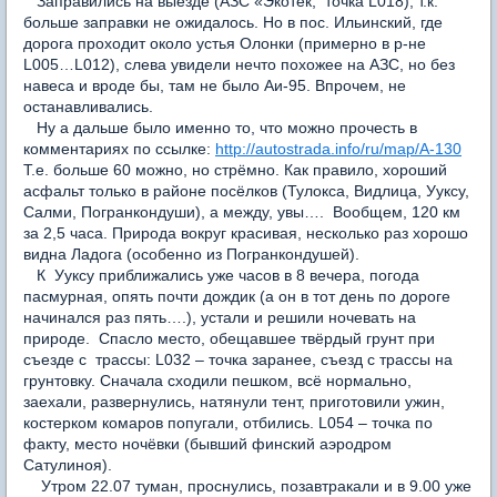
Заправились на выезде (АЗС «Экотек; точка L018), т.к.
больше заправки не ожидалось. Но в пос. Ильинский, где
дорога проходит около устья Олонки (примерно в р-не
L005…L012), слева увидели нечто похожее на АЗС, но без
навеса и вроде бы, там не было Аи-95. Впрочем, не
останавливались.
Ну а дальше было именно то, что можно прочесть в
комментариях по ссылке:
http://autostrada.info/ru/map/A-130
Т.е. больше 60 можно, но стрёмно. Как правило, хороший
асфальт только в районе посёлков (Тулокса, Видлица, Ууксу,
Салми, Погранкондуши), а между, увы…. Вообщем, 120 км
за 2,5 часа. Природа вокруг красивая, несколько раз хорошо
видна Ладога (особенно из Погранкондушей).
К Ууксу приближались уже часов в 8 вечера, погода
пасмурная, опять почти дождик (а он в тот день по дороге
начинался раз пять….), устали и решили ночевать на
природе. Спасло место, обещавшее твёрдый грунт при
съезде с трассы: L032 – точка заранее, съезд с трассы на
грунтовку. Сначала сходили пешком, всё нормально,
заехали, развернулись, натянули тент, приготовили ужин,
костерком комаров попугали, отбились. L054 – точка по
факту, место ночёвки (бывший финский аэродром
Сатулиноя).
Утром 22.07 туман, проснулись, позавтракали и в 9.00 уже