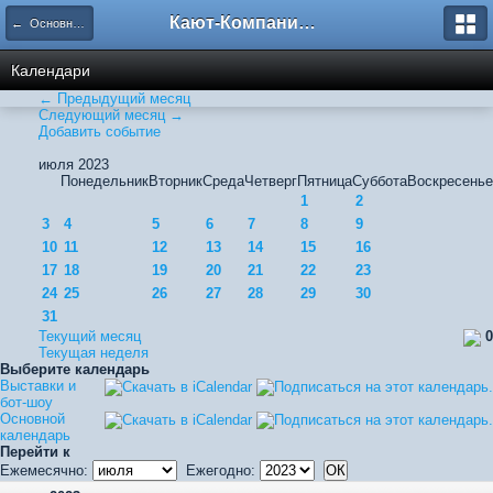
Кают-Компания "Катера и Яхты"
← Основной календарь
Календари
← Предыдущий месяц
Следующий месяц →
Добавить событие
июля 2023
Понедельник
Вторник
Среда
Четверг
Пятница
Суббота
Воскресенье
1
2
3
4
5
6
7
8
9
10
11
12
13
14
15
16
17
18
19
20
21
22
23
24
25
26
27
28
29
30
31
Текущий месяц
0
Текущая неделя
Выберите календарь
Выставки и
бот-шоу
Основной
календарь
Перейти к
Ежемесячно:
Ежегодно: