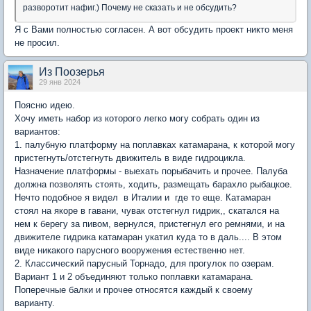
разворотит нафиг.) Почему не сказать и не обсудить?
Я с Вами полностью согласен. А вот обсудить проект никто меня
не просил.
Из Поозерья
29 янв 2024
Поясню идею.
Хочу иметь набор из которого легко могу собрать один из
вариантов:
1. палубную платформу на поплавках катамарана, к которой могу
пристегнуть/отстегнуть движитель в виде гидроцикла.
Назначение платформы - выехать порыбачить и прочее. Палуба
должна позволять стоять, ходить, размещать барахло рыбацкое.
Нечто подобное я видел в Италии и где то еще. Катамаран
стоял на якоре в гавани, чувак отстегнул гидрик,, скатался на
нем к берегу за пивом, вернулся, пристегнул его ремнями, и на
движителе гидрика катамаран укатил куда то в даль.... В этом
виде никакого парусного вооружения естественно нет.
2. Классический парусный Торнадо, для прогулок по озерам.
Вариант 1 и 2 объединяют только поплавки катамарана.
Поперечные балки и прочее относятся каждый к своему
варианту.