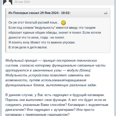
30 янв 2024
Из Поозерья
сказал 29 Янв 2024 - 18:02:
Ох уж этот богатый русский язык...
Если под словом "модульность" имеется ввиду, что тандем
образует единые общие обводы, значит я понял. Если хотели
донести что то иное, тогда - не понял.
Я понять хочу. Может что то важное упускаю.
В этом деле я дитя малое.
Модульный принцип — принцип построения технических
систем, согласно которому функционально связанные части
группируются в законченные узлы — модули (блоки).
Модульность устройства позволяет изменять его
возможности, путём использования/наращивания
функциональных блоков, выполняющих различные задач
.
В данном случае, у Вас есть гидроцикл и будущий катамаран.
Порознь они выполняют свои функции. А вот что будет если их
соединить указанным Вами способом? Катамаран с водометным
двигателем? Или гидроцикл с аутригерами? Или просто
катамаран с привязанным гидроциклом?