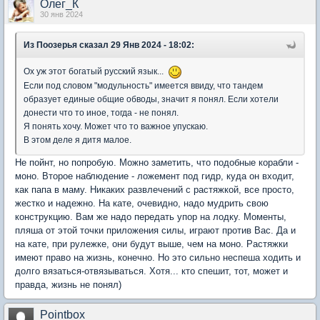
Олег_К
30 янв 2024
Из Поозерья
сказал 29 Янв 2024 - 18:02:
Ох уж этот богатый русский язык...
Если под словом "модульность" имеется ввиду, что тандем
образует единые общие обводы, значит я понял. Если хотели
донести что то иное, тогда - не понял.
Я понять хочу. Может что то важное упускаю.
В этом деле я дитя малое.
Не пойнт, но попробую. Можно заметить, что подобные корабли -
моно. Второе наблюдение - ложемент под гидр, куда он входит,
как папа в маму. Никаких развлечений с растяжкой, все просто,
жестко и надежно. На кате, очевидно, надо мудрить свою
конструкцию. Вам же надо передать упор на лодку. Моменты,
пляша от этой точки приложения силы, играют против Вас. Да и
на кате, при рулежке, они будут выше, чем на моно. Растяжки
имеют право на жизнь, конечно. Но это сильно неспеша ходить и
долго вязаться-отвязываться. Хотя... кто спешит, тот, может и
правда, жизнь не понял)
Pointbox