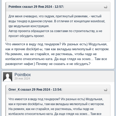
Pointbox
сказал 29 Янв 2024 - 12:57:
Для меня очевидно, что гидрик, притянутый ремнями, - чистый
воды тендер в данном случае. В отличии от концепции waveboat,
где модульная конструкция.
Автор проекта обращается за советами по строительству, а не
просит обсудить проект.
Что имеется в виду под тендером? Их разных есть) Модульная,
как и прочие dockitjet-ы, там как вкладыш мелкопузый с мотором.
На ремнях, как ни старайся, не растянешь, чтобы гидр не
колбасило относительно ката. Да еще глядя на эскиз... Там все
разворотит нафиг.) Почему не сказать и не обсудить?
Pointbox
29 янв 2024
Олег_К
сказал 29 Янв 2024 - 13:54:
Что имеется в виду под тендером? Их разных есть) Модульная,
как и прочие dockitjet-ы, там как вкладыш мелкопузый с мотором.
На ремнях, как ни старайся, не растянешь, чтобы гидр не
колбасило относительно ката. Да еще глядя на эскиз... Там все