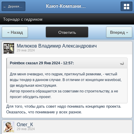
Кают-Компания "Катера и Яхты"
← Деревянное судостроение
Торнадо с гидриком
« Назад
Ответить
Вперед »
Милюков Владимир Александрович
29 янв 2024
Pointbox
сказал 29 Янв 2024 - 12:57:
Для меня очевидно, что гидрик, притянутый ремнями, - чистый
воды тендер в данном случае. В отличии от концепции waveboat,
где модульная конструкция.
Автор проекта обращается за советами по строительству, а не
просит обсудить проект.
Для того, чтобы дать совет надо понимать концепцию проекта.
Оказалось, что понимание у всех разное.
Олег_К
29 янв 2024