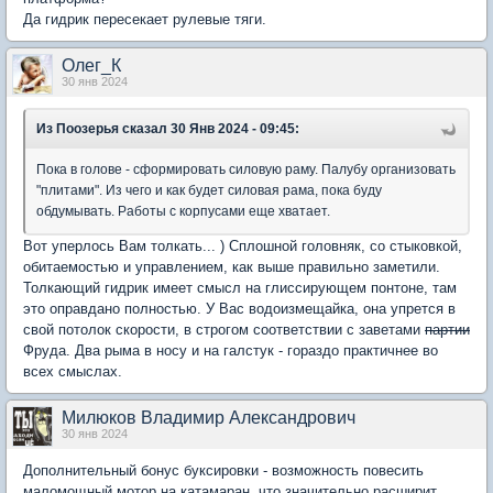
Да гидрик пересекает рулевые тяги.
Олег_К
30 янв 2024
Из Поозерья
сказал 30 Янв 2024 - 09:45:
Пока в голове - сформировать силовую раму. Палубу организовать
"плитами". Из чего и как будет силовая рама, пока буду
обдумывать. Работы с корпусами еще хватает.
Вот уперлось Вам толкать... ) Сплошной головняк, со стыковкой,
обитаемостью и управлением, как выше правильно заметили.
Толкающий гидрик имеет смысл на глиссирующем понтоне, там
это оправдано полностью. У Вас водоизмещайка, она упрется в
свой потолок скорости, в строгом соответствии с заветами
партии
Фруда. Два рыма в носу и на галстук - гораздо практичнее во
всех смыслах.
Милюков Владимир Александрович
30 янв 2024
Дополнительный бонус буксировки - возможность повесить
маломощный мотор на катамаран, что значительно расширит