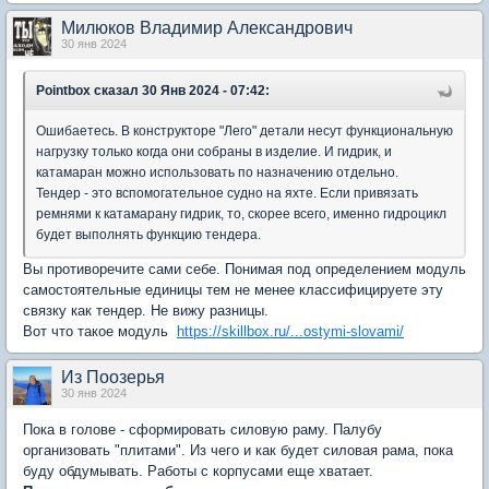
Милюков Владимир Александрович
30 янв 2024
Pointbox
сказал 30 Янв 2024 - 07:42:
Ошибаетесь. В конструкторе "Лего" детали несут функциональную
нагрузку только когда они собраны в изделие. И гидрик, и
катамаран можно использовать по назначению отдельно.
Тендер - это вспомогательное судно на яхте. Если привязать
ремнями к катамарану гидрик, то, скорее всего, именно гидроцикл
будет выполнять функцию тендера.
Вы противоречите сами себе. Понимая под определением модуль
самостоятельные единицы тем не менее классифицируете эту
связку как тендер. Не вижу разницы.
Вот что такое модуль
https://skillbox.ru/...ostymi-slovami/
Из Поозерья
30 янв 2024
Пока в голове - сформировать силовую раму. Палубу
организовать "плитами". Из чего и как будет силовая рама, пока
буду обдумывать. Работы с корпусами еще хватает.