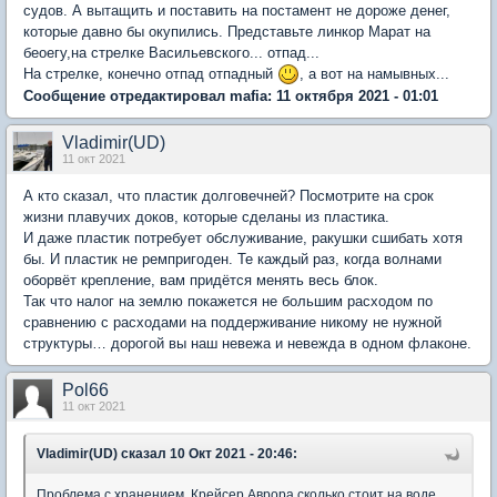
судов. А вытащить и поставить на постамент не дороже денег,
которые давно бы окупились. Представьте линкор Марат на
беоегу,на стрелке Васильевского... отпад...
На стрелке, конечно отпад отпадный
, а вот на намывных...
Сообщение отредактировал mafia: 11 октября 2021 - 01:01
Vladimir(UD)
11 окт 2021
А кто сказал, что пластик долговечней? Посмотрите на срок
жизни плавучих доков, которые сделаны из пластика.
И даже пластик потребует обслуживание, ракушки сшибать хотя
бы. И пластик не ремпригоден. Те каждый раз, когда волнами
оборвёт крепление, вам придётся менять весь блок.
Так что налог на землю покажется не большим расходом по
сравнению с расходами на поддерживание никому не нужной
структуры… дорогой вы наш невежа и невежда в одном флаконе.
Pol66
11 окт 2021
Vladimir(UD)
сказал 10 Окт 2021 - 20:46:
Проблема с хранением. Крейсер Аврора сколько стоит на воде