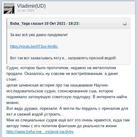
Vladimir(UD)
11 окт 2021
Baba_Yaga
сказал 10 Окт 2021 - 18:23:
За вас всё уже давно придумали!
https://youtu.be/AT3ux-lkmBc
Вот так вот захватывать яхту и... заправлять пресной водой!
Судно, которое было прототипом, недавно на металлолом
продали. Оказалось ну совсем не востребованным, а денег
стоит..
целая шпиенская история про так называемое Научно-
исследовательское судно, спонсированное сша, которое
поднимало затонувшую советскую подлодку. В интернете найти
можно.
Вот ведь дураки, порезали. А могли бы бордель с причалом для
яхт и свежей водой устроить…
Мне из специальных судов ещё вот это очень нравится, куда там
автору темы с его полетом фантазии до реальности жизни
http://www.furfur.me...vstayot-na-dyby