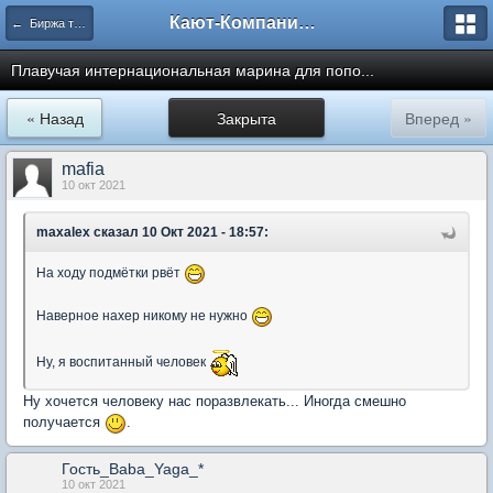
Кают-Компания "Катера и Яхты"
← Биржа труда, вакансий и идей
Плавучая интернациональная марина для попо...
« Назад
Закрыта
Вперед »
mafia
10 окт 2021
maxalex
сказал 10 Окт 2021 - 18:57:
На ходу подмётки рвёт
Наверное нахер никому не нужно
Ну, я воспитанный человек
Ну хочется человеку нас поразвлекать... Иногда смешно
получается
.
Гость_Baba_Yaga_*
10 окт 2021