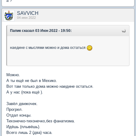
а ?
SAVVICH
04 июн 2022
Папик
сказал 03 Июн 2022 - 19:50:
наедине с мыслями можно и дома остаться
Можно.
А ты ещё не был в Мехико.
Вот там только дома можно наедине остаться.
А у нас (пока ещё ).
Завёл движочек.
Прогрел.
Отдал концы.
Тихонечко-тихонечко,без фанатизма.
Идёшь (плывёшь).
Всего лишь 2 (два) часа.