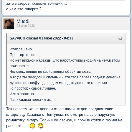
зато лазеров привозят тоннами ...
о чем это говорит ?
Muddi
03 июн 2022
SAVVICH
сказал 03 Июн 2022 - 04:33:
Итак,решено.
Простор -говно.
Но нет никакой надежды,што нарот,который ходил на нём,в этом
признается.
Человеку вопще не свойственна объективность.
А когда ты молодой и сильный и эта твоя первая лодка,и денег на
лучшее нет ни@уя,да рядом молодые девчёнки красивые.
То простор - самое лучшее.
И это понятно.
Папик,давай простим их.
Так не всем же
не давали
отказывали, отдав предпочтение
владельцу Казанки с Нептуном, не смотря на всю парусную
романтику, гитару Солнышко лесное, и прочие стихи о любви на
рассвете....