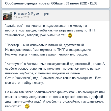
Сообщение отредактировал GStager: 03 июня 2022 - 11:38
Василий Румянцев
03 июн 2022
"альбатрос" - начинался в подмосковье , по моему на
вертолётном заводе, чтобы как -то загрузить завод по ТНП.
ташкентские , говорят, уже были "не те".
"Простор" - был изначально пляжный, двухместный.
Но подключились "менеджеры по ТНП" и товароведы из
Роскультторга - написали вариант книжки инструкции.
"Катапульт" в Англии - был покатушечный одноместный , класс А,
особого распостранения не получил - потому как полно всяких
пляжных клубиков, с мелкими лодками на пляже.
Сотни "хоббиков", итд. Любительские гонки по выходным . Есть
мои фото - найду покажу.
Не было там этого "олимпийского фанатизма" - по выходным или
ближе к вечеру люди катаются (папа с дочкой, парень с дефкой,
два парня-голубка итд.) А клубик - это сарайчик, там душ-талет,
бар-буфет .