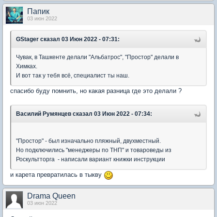
Папик
03 июн 2022
GStager
сказал 03 Июн 2022 - 07:31:
Чувак, в Ташкенте делали "Альбатрос", "Простор" делали в
Химках.
И вот так у тебя всё, специалист ты наш.
спасибо буду помнить, но какая разница где это делали ?
Василий Румянцев
сказал 03 Июн 2022 - 07:34:
"Простор" - был изначально пляжный, двухместный.
Но подключились "менеджеры по ТНП" и товароведы из
Роскультторга - написали вариант книжки инструкции
и карета превратилась в тыкву
Drama Queen
03 июн 2022