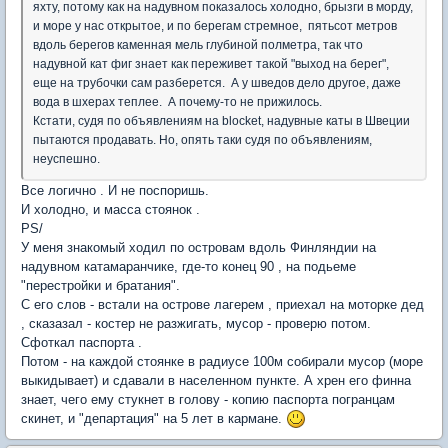
яхту, потому как на надувном показалось холодно, брызги в морду,
и море у нас открытое, и по берегам стремное, пятьсот метров
вдоль берегов каменная мель глубиной полметра, так что
надувной кат фиг знает как переживет такой "выход на берег",
еще на трубочки сам разберется. А у шведов дело другое, даже
вода в шхерах теплее. А почему-то не прижилось.
Кстати, судя по объявлениям на blocket, надувные каты в Швеции
пытаются продавать. Но, опять таки судя по объявлениям,
неуспешно.
Все логично . И не поспоришь.
И холодно, и масса стоянок .
PS/
У меня знакомый ходил по островам вдоль Финляндии на
надувном катамаранчике, где-то конец 90 , на подьеме
"перестройки и братания".
С его слов - встали на острове лагерем , приехал на моторке дед
, сказазал - костер не разжигать, мусор - проверю потом.
Сфоткал паспорта .
Потом - на каждой стоянке в радиусе 100м собирали мусор (море
выкидывает) и сдавали в населенном пункте. А хрен его финна
знает, чего ему стукнет в голову - копию паспорта погранцам
скинет, и "департация" на 5 лет в кармане.