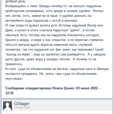
Добрый день.
Возвращаясь к теме. Шведы почему-то не жалуют надувные
крейсерские катамараны, хоть вроде в шхерах удобно. Волны
нет, ветер есть, камни не острые, и удобно доехать на
автомобиле куда подальше с яхтой в рюкзаке.
Я сам когда-то думал купить для Эстонии надувной Ветер или
Даки, а купил в итоге сначала парусную "динги", а потом
обычную яхту, потому как на надувном показалось холодно,
брызги в морду, и море у нас открытое, и по берегам стремное,
пятьсот метров вдоль берегов каменная мель глубиной
полметра, так что надувной кат фиг знает как переживет такой
"выход на берег", еще на трубочки сам разберется. А у шведов
дело другое, даже вода в шхерах теплее. А почему-то не
прижилось.
Кстати, судя по объявлениям на blocket, надувные каты в Швеции
пытаются продавать. Но, опять таки судя по объявлениям,
неуспешно.
Сообщение отредактировал Drama Queen: 03 июня 2022 -
12:32
GStager
03 июн 2022