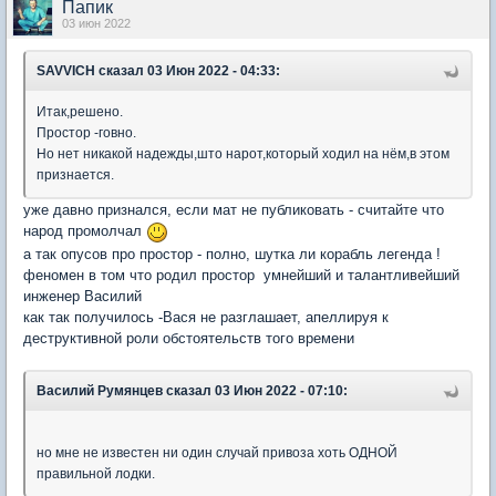
Папик
03 июн 2022
SAVVICH
сказал 03 Июн 2022 - 04:33:
Итак,решено.
Простор -говно.
Но нет никакой надежды,што нарот,который ходил на нём,в этом
признается.
уже давно признался, если мат не публиковать - считайте что
народ промолчал
а так опусов про простор - полно, шутка ли корабль легенда !
феномен в том что родил простор умнейший и талантливейший
инженер Василий
как так получилось -Вася не разглашает, апеллируя к
деструктивной роли обстоятельств того времени
Василий Румянцев
сказал 03 Июн 2022 - 07:10:
но мне не известен ни один случай привоза хоть ОДНОЙ
правильной лодки.