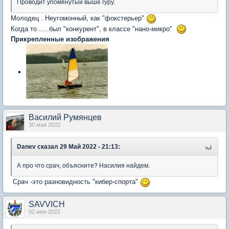
Проводит упомянутый выше гуру.
Молодец . Неугомонный, как "фокстерьер"
Когда то .....был "конкурент", в классе "нано-микро"
Прикрепленные изображения
Василий Румянцев
30 мая 2022
Danev
сказал 29 Май 2022 - 21:13:
А про что срач, объясните? Насилия найдем.
Срач -это разновидность "кибер-спорта"
SAVVICH
02 июн 2022