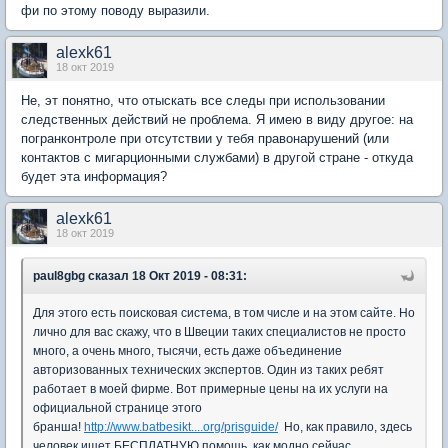
фи по этому поводу выразили.
alexk61
18 окт 2019
Не, эт понятно, что отыскать все следы при использовании
следственных действий не проблема. Я имею в виду другое: на
погранконтроле при отсутствии у тебя правонарушений (или
контактов с мигарционными службами) в другой стране - откуда
будет эта информация?
alexk61
18 окт 2019
paul8gbg
сказал 18 Окт 2019 - 08:31:
Для этого есть поисковая система, в том числе и на этом сайте. Но
лично для вас скажу, что в Швеции таких специалистов не просто
много, а очень много, тысячи, есть даже объединение
авторизованных технических экспертов. Один из таких ребят
работает в моей фирме. Вот примерные цены на их услуги на
официальной странице этого
бранша!
http://www.batbesikt....org/prisguide/
Но, как правило, здесь
человек ищет БЕСПЛАТНУЮ помощь, как модно сейчас