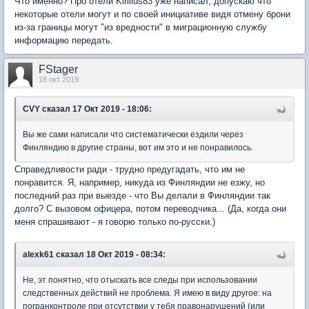
Что именно? Про отели Kirilius83 уже написал, допускаю что
некоторые отели могут и по своей инициативе видя отмену брони
из-за границы могут "из вредности" в миграционную службу
информацию передать.
FStager
18 окт 2019
CVY
сказал 17 Окт 2019 - 18:06:
Вы же сами написали что систематически ездили через
Финляндию в другие страны, вот им это и не понравилось.
Справедливости ради - трудно предугадать, что им не
понравится. Я, например, никуда из Финляндии не езжу, но
последний раз при выезде - что Вы делали в Финляндии так
долго? С вызовом офицера, потом переводчика... (Да, когда они
меня спрашивают - я говорю только по-русски.)
alexk61
сказал 18 Окт 2019 - 08:34:
Не, эт понятно, что отыскать все следы при использовании
следственных действий не проблема. Я имею в виду другое: на
погранконтроле при отсутствии у тебя правонарушений (или