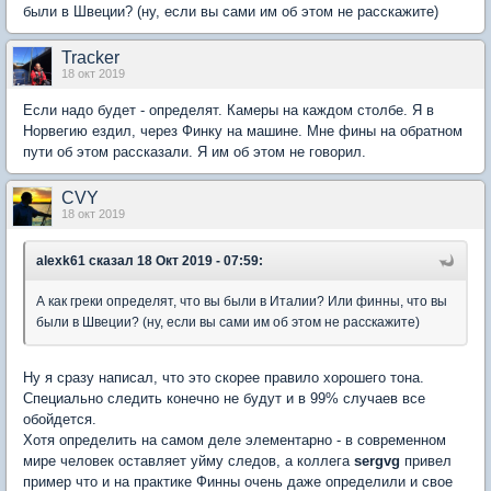
были в Швеции? (ну, если вы сами им об этом не расскажите)
Tracker
18 окт 2019
Если надо будет - определят. Камеры на каждом столбе. Я в
Норвегию ездил, через Финку на машине. Мне фины на обратном
пути об этом рассказали. Я им об этом не говорил.
CVY
18 окт 2019
alexk61
сказал 18 Окт 2019 - 07:59:
А как греки определят, что вы были в Италии? Или финны, что вы
были в Швеции? (ну, если вы сами им об этом не расскажите)
Ну я сразу написал, что это скорее правило хорошего тона.
Специально следить конечно не будут и в 99% случаев все
обойдется.
Хотя определить на самом деле элементарно - в современном
мире человек оставляет уйму следов, а коллега
sergvg
привел
пример что и на практике Финны очень даже определили и свое