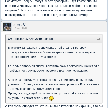
Посмотреть лодку - могут. А вот проверить - тут кроме знаний
еще же и инструмент нужен, как вы скрытые дефекты внешне
увидите? Не. посмотреть вживую - оно конечно лучше чем
посмотреть фото, но это никак не доскональный осмотр.
alexk61
18 окт 2019
CVY
сказал 17 Окт 2019 - 19:38:
В том что запрашивать визу надо в той стране в которой
планируете пробыть наибольшее время именно в этой первой
поездке, потом ездите куда хотите.
т.е. если запросили визу у Греков приложив документы на неделю
прибывания и эту неделю провели у них - это нормально.
А если запросили у Греков а по факту к ним только прилетели/
улетели по 1 дню, а все остальное время провели в Италии - визу
надо было запрашивать у Итальянцев.
Правда в следующий раз возможно пришлось бы доказывать что
вы у них на самом деле были
А как греки определят, что вы были в Италии? Или финны, что вы