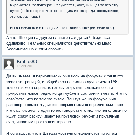
выражаться "волонтера". Разумеется, каждый ищет то что ему
нужно ). Но говорить что нет специалистов среди посредников,
это как раз чушь )
Вы о России или о Швеции? Этот топик о Швеции, если что )
А что, Швеция на другой планете находится? Везде все
одинаково. Реальных специалистов действительно мало.
Бессмысленно с этим спорить.
Kirilius83
18 окт 2019
Да вы знаете, я периодически общаюсь на форумах с теми кто
живет за границей, и общий фон не сильно лучше чем в РФ -
точно так же в сервисах готовы открутить сломавшееся и
прикрутить новое, редко когда глубже в состоянии влезть. Что по
авто/мото, что по тем же яхтам. Вон тут же на форуме был
разговор о ремонта движков фирменными специалистами - все
кто сталкивался в один голос говорили что мелкие неполадки не
ищут, сразу раскручивают на поузловой ремонт и приличный
счет, иначе им просто неинтересно.
Я соглашусь, что в Швеции уровень специалистов по яхтам