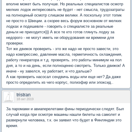
вполне может быть получше. Но реальных специалистов осмотр
мелких лодок интересовать не будет - нет смысла, трудозатраты
на полноценый осмотр слишком велики. А поскольку этот топик
не просто о Швеции. а скорее весь форум восновном от мелких
лодках и подешевле - говорить о специалисте за реальные
деньги не приходится))) А все те кто готов глянуть лодку за
недорого - не могут иметь ни оборудования ни времени для
проверки.
Тот же движок проверить - это же надо не просто завести, это
надо компрессию, давление масла, герметичность охлаждения,
работу генератора и т.д. проверять. это работы минимум на пол
дня, а то и на день, если полноценно смотреть. Только движок! А
иначе - ну завелся, ну работает, и что дальше?
А как проверить насосал сендвичь воды или еще нет? Да даже
просто определить из чего корпус, полиэфир или эпоксид..
tristran
18 окт 2019
За паромами и авиаперелетами фины периодически следят. Был
случай когда при осмотре машины нашли билеты на самолет и
развернули человека, т.к. он заявил что будет в Финляндии это
время.