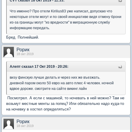
CVY
сказал 18 Окт 2019 - 11:33:
Что именно? Про отели Kirilius83 уже написал, допускаю что
некоторые отели могут и по своей инициативе видя отмену брони
из-за границы могут "из вредности" в миграционную службу
информацию передать.
Бред. Полнейший.
Рорик
18 окт 2019
Алепт
сказал 17 Окт 2019 - 20:26:
визу финскую лучше делать и через них же въезжать.
дневной паром около 50 евро на авто плюс 4 человек. ночной
вдвое дороже. смотрите на сайте викинг лайн
Посмотрел. А если с машиной, то ночевать в ней можно? Там не
возьмут местные менты за попец? Или обязательно надо куда-то
на ночевку в хостел определяться?
Рорик
18 окт 2019