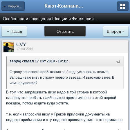
Кают-Компания "Катера и Яхты"
← Парусные яхты
Особенности посещения Швеции и Финляндии....
« Назад
Ответить
Вперед »
CVY
17 окт 2019
sergvg
сказал 17 Окт 2019 - 19:31:
Страну основного пребывания за 3 года установить нельзя.
Запрашиваю визу в страну первого въезда. И въезжаю в нее. В
чем нарушение?
В том что запрашивать визу надо в той стране в которой
планируете пробыть наибольшее время именно в этой первой
поездке, потом ездите куда хотите.
т.е. если запросили визу у Греков приложив документы на
неделю прибывания и эту неделю провели у них - это нормально.