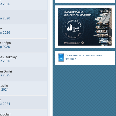
l
юл 2026
юн 2026
tv
юн 2026
м Кайра
р 2026
Включить экспериментальные
aev_Nikolay
функции
ев 2026
an Dmitri
ев 2025
asilio
г 2024
r
юл 2024
nopotam