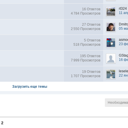
rt324
16 Ответов
11 ап
4 784 Просмотров
Dmitr
27 Ответов
05 ма
2 550 Просмотров
asmo
5 Ответов
23 ф
518 Просмотров
GSta
195 Ответов
16 ф
7 999 Просмотров
lesel
19 Ответов
22 ян
1 707 Просмотров
Загрузить еще темы
Необходима 
 2