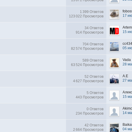
13 871 Просмотров
fobos
1 399 Ответов
17 и
123 022 Просмотров
Arte
34 Ответов
15 и
914 Просмотров
cc43
704 Ответов
05 и
82 574 Просмотров
Vada
589 Ответов
28 ма
63 524 Просмотров
A.E
52 Ответов
27 ма
4 627 Просмотров
Алек
5 Ответов
15 ма
443 Просмотров
Akim
0 Ответов
14 ма
234 Просмотров
Baika
42 Ответов
04 ма
2 664 Просмотров