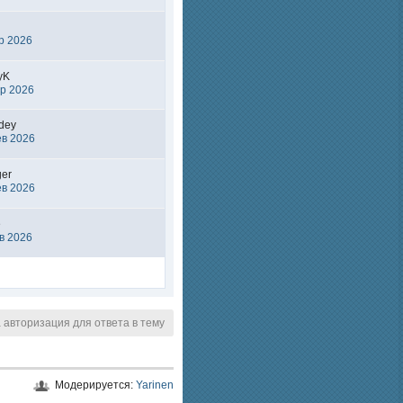
р 2026
yK
р 2026
dey
ев 2026
ger
ев 2026
e
в 2026
авторизация для ответа в тему
Модерируется:
Yarinen