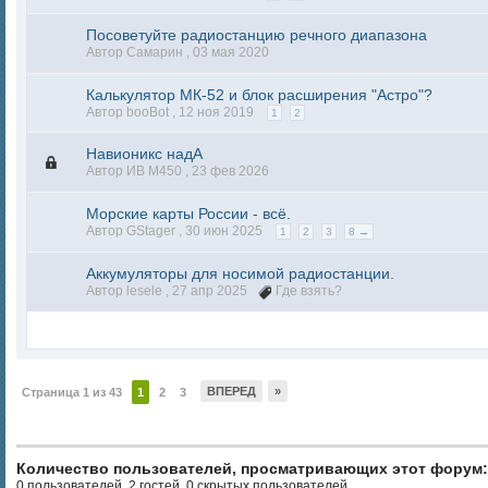
Посоветуйте радиостанцию речного диапазона
Автор Самарин ,
03 мая 2020
Калькулятор МК-52 и блок расширения "Астро"?
Автор booBot ,
12 ноя 2019
1
2
Навионикс надА
Автор ИВ М450 ,
23 фев 2026
Морские карты России - всё.
Автор GStager ,
30 июн 2025
1
2
3
8 →
Аккумуляторы для носимой радиостанции.
Автор lesele ,
27 апр 2025
Где взять?
ВПЕРЕД
»
Страница 1 из 43
1
2
3
Количество пользователей, просматривающих этот форум:
0 пользователей, 2 гостей, 0 скрытых пользователей