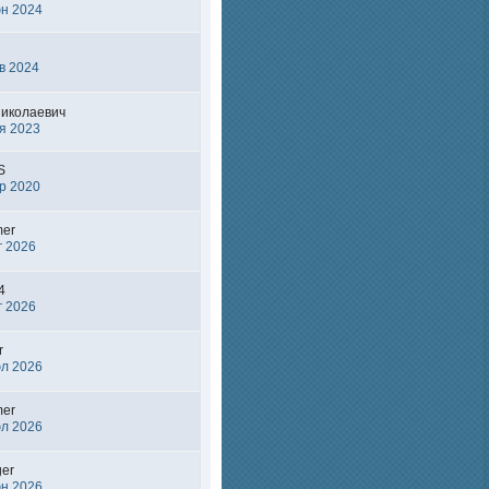
юн 2024
в 2024
Николаевич
я 2023
S
р 2020
mer
г 2026
4
г 2026
r
юл 2026
mer
юл 2026
ger
юн 2026