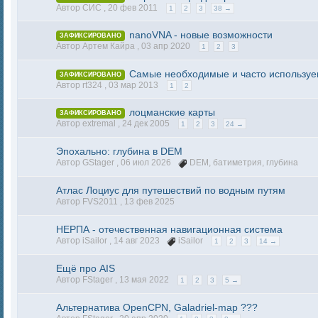
Автор СИС ,
20 фев 2011
1
2
3
38 →
nanoVNA - новые возможности
ЗАФИКСИРОВАНО
Автор Артем Кайра ,
03 апр 2020
1
2
3
Самые необходимые и часто использу
ЗАФИКСИРОВАНО
Автор rt324 ,
03 мар 2013
1
2
лоцманские карты
ЗАФИКСИРОВАНО
Автор extremal ,
24 дек 2005
1
2
3
24 →
Эпохально: глубина в DEM
Автор GStager ,
06 июл 2026
DEM
,
батиметрия
,
глубина
Атлас Лоциус для путешествий по водным путям
Автор FVS2011 ,
13 фев 2025
НЕРПА - отечественная навигационная система
Автор iSailor ,
14 авг 2023
iSailor
1
2
3
14 →
Ещё про AIS
Автор FStager ,
13 мая 2022
1
2
3
5 →
Альтернатива OpenCPN, Galadriel-map ???