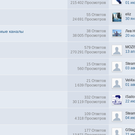
215 402 Просмотров
01 и
eliz
55 Ответов
30 ян
24 691 Просмотров
емые каналы
38 Ответов
Лев 
38 005 Просмотров
20 но
MOZI
579 Ответов
13 ап
270 291 Просмотров
Stea
15 Ответов
03 ав
560 Просмотров
Vel4x
21 Ответов
01 ав
1 639 Просмотров
iSailo
332 Ответов
22 и
30 119 Просмотров
Stea
109 Ответов
04 и
4 318 Просмотров
GSta
177 Ответов
21 и