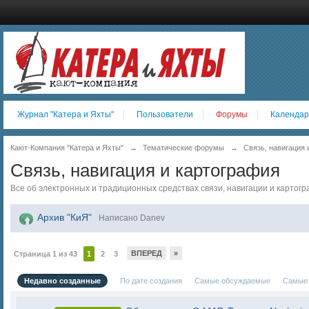
Журнал "Катера и Яхты"
Пользователи
Форумы
Календар
Кают-Компания "Катера и Яхты"
→
Тематические форумы
→
Связь, навигация 
Связь, навигация и картография
Все об электронных и традиционных средствах связи, навигации и картог
Архив "КиЯ"
Написано Danev
ВПЕРЕД
»
Страница 1 из 43
1
2
3
Недавно созданные
По дате создания
Самые обсуждаемые
Самые