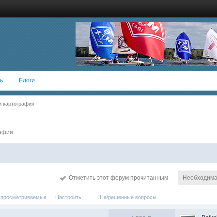
ь
Блоги
и картография
рафии
Отметить этот форум прочитанным
Необходима 
 просматриваемые
Настроить
Не/решенные вопросы