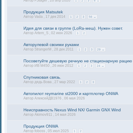
Автор FStager ,
20 апр 2020
1
2
3
8 →
Продукция Matsutek
Автор Vada ,
17 дек 2014
1
2
3
56 →
Идея для связи в группе (LoRa-меш). Нужен совет.
Автор Artem_S ,
02 июн 2026
1
2
Авторулевой своими руками
Автор StrangerM ,
28 дек 2011
1
2
3
29 →
Посоветуйте дешевую речную не стационарную рацию
Автор ИВ М450 ,
26 июн 2012
1
2
3
24 →
Спутниковая связь.
Автор дядь Вова ,
27 мар 2022
1
2
3
Автопилот reymarine st2000 и картплотер ONWA
Автор АлексейДВ1976 ,
06 мая 2026
Неисправность Nexus Wind NX/ Garmin GNX Wind
Автор Akimov911 ,
14 мая 2026
Продукция ONWA
Автор foboss ,
05 июл 2025
1
2