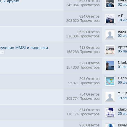
Baika
s, и других
1 398 Ответов
02 и
345 064 Просмотров
A.E
824 Ответов
18 и
208 520 Просмотров
egois
1 639 Ответов
02 и
316 384 Просмотров
Арте
лучение MMSI и лицензии.
418 Ответов
05 ма
158 288 Просмотров
 →
Nikol
322 Ответов
01 ф
157 363 Просмотров
Capit
,
203 Ответов
06 ф
95 871 Просмотров
Toni B
754 Ответов
19 ав
205 774 Просмотров
iSailo
374 Ответов
25 и
118 174 Просмотров
930 Ответов
Buya