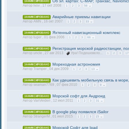
Об эл. картах: C-MAP, Транзас, Navionic
ЗАФИКСИРОВАНО
Автор lvov ,
17 окт 2008
1
2
3
56 →
Аварийные приемы навигации
ЗАФИКСИРОВАНО
Автор AMN ,
16 окт 2007
1
2
3
33 →
Яхтенный навигационный комплекс
ЗАФИКСИРОВАНО
Автор tuger ,
01 фев 2006
1
2
3
66 →
Регистрация морской радиостанции, по
ЗАФИКСИРОВАНО
Автор uncle ,
27 авг 2013
Ура! Подешевело...
1
2
3
17
Мореходная астрономия
ЗАФИКСИРОВАНО
Автор Tramper ,
04 дек 2009
1
2
3
13 →
Как удешевить мобильную связь в море
ЗАФИКСИРОВАНО
Автор seaman7769 ,
07 фев 2010
1
2
3
9 →
Морской софт для Андроид
ЗАФИКСИРОВАНО
Автор VanVeiden ,
12 июл 2011
1
2
3
31 →
В google play появился iSailor
ЗАФИКСИРОВАНО
Автор StrangerM ,
01 июл 2015
1
2
3
15 →
Морской Софт для Ipad
ЗАФИКСИРОВАНО